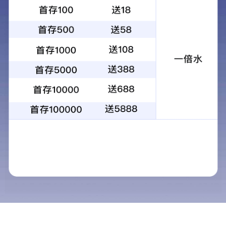
首页
/
政务公开
/
政府信息公开
/
业务
工作
关于委托我区道路运输车辆检验检
标
测机构开展道路运输车辆达标核查
题：
工作的公告
113703050042190260/2026-
索引
文
号：
5583612
号：
临
淄