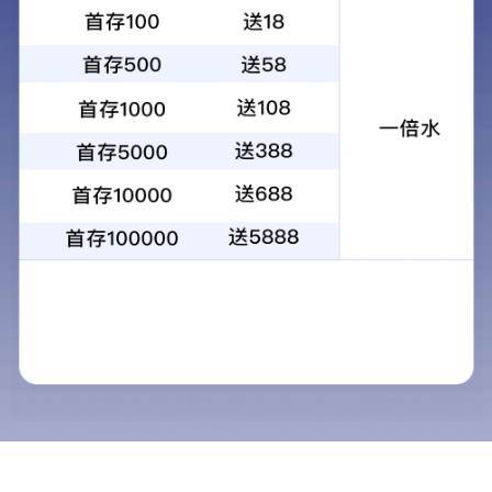
首页
/
政务公开
/
政府信息公开
/
政府
信息公开年度报告
/
镇街道
齐都镇政府2016年信息公开工作年
标
题：
度报告
无
113703050042193841/2017-
索引
文
文
号：
None
号：
号
临
淄