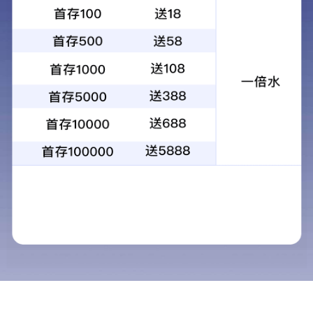
首页
/
政务公开
/
政府信息公开
/
政府
信息公开年度报告
/
部门单位
临淄环保分局2012年政府信息公开工
标
题：
作年度报告
无
11370300MB2869025K/2013-
索引
文
文
号：
None
号：
号
环
境