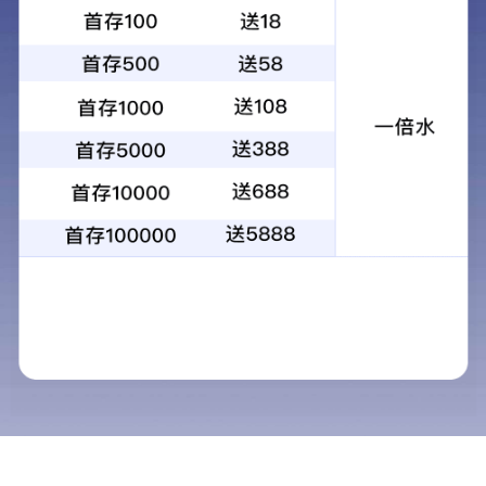
首页
/
政务公开
/
政府信息公开
/
政府
信息公开年度报告
/
部门单位
2009年临淄规划分局信息公开年度报
标
题：
告编制工作总结
无
11370305MB2855758B/2010-
索引
文
文
号：
None
号：
号
临
淄